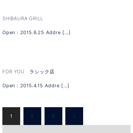
SHIBAURA GRILL
Open : 2015.6.25 Addre […]
FOR YOU ラシック店
Open : 2015.4.15 Addre […]
投
1
2
3
>
稿
ナ